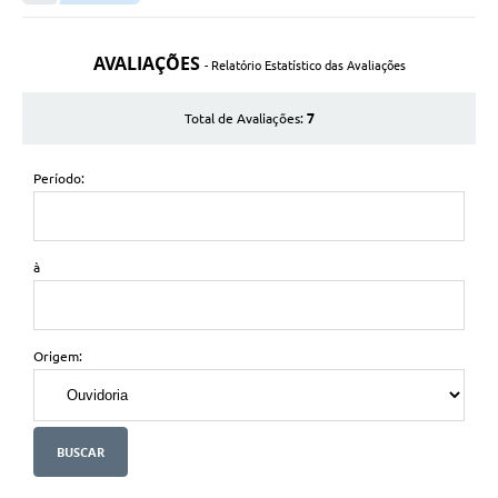
A Nossa Cidade
Transparência
AVALIAÇÕES
- Relatório Estatístico das Avaliações
SIC
7
Total de Avaliações:
Ouvidoria
Secretarias
Período:
Secretarias
Legislação
à
Contato
Editais
Origem:
Contratos
Contas Públicas
Audiências Públicas