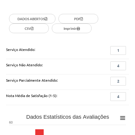
Organograma
DADOS ABERTOS
PDF
Notícias
CSV
Imprimir
Galeria de Fotos
Galeria de Vídeos
Serviço Atendido:
1
Arquivos para Download
Serviço Não Atendido:
4
Governo Digital
LGPD
Serviço Parcialmente Atendido:
2
Regimento Interno da Controladoria Interna
Nota Média de Satisfação (1-5):
4
Radar da Transparência Pública
Pesquisa de satisfação
Dados Estatísticos das Avaliações
60
Turismo