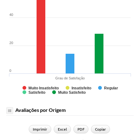
Projetos
Obras
40
Emprega
Agenda
20
Enquete
Carta de Serviços
0
Links
Grau de Satisfação
Serviços Online
Muito Insatisfeito
Insatisfeito
Regular
Satisfeito
Muito Satisfeito
Telefones Úteis
Avaliações por Origem
Diário Oficial
A Prefeitura
Imprimir
Excel
PDF
Copiar