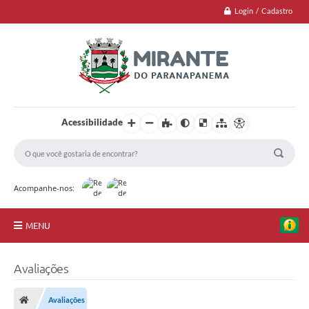
Login / Cadastro
Acessibilidade
Acompanhe-nos:
MENU
Jornal
Avaliações
Principal
Avaliações