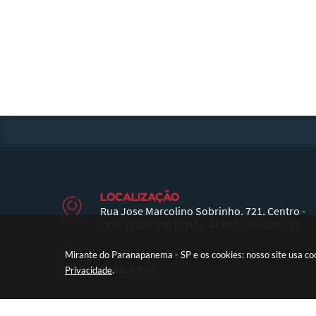
LOCALIZAÇÃO
Rua Jose Marcolino Sobrinho, 721, Centro -
CEP: 19260-000 | CNPJ: 44.937.365/0001-12
NEWSLETTER
Mirante do Paranapanema - SP e os cookies: nosso site usa c
Cadastre-se
Privacidade
.