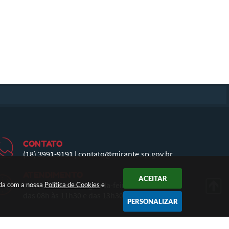
CONTATO
(18) 3991-9191
|
contato@mirante.sp.gov.br
ATENDIMENTO
ACEITAR
Atendimento de Segunda-feira a Sexta-feira
rda com a nossa
Política de Cookies
e
das 08h às 11h30 e das 13h30 às 17h
PERSONALIZAR