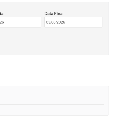
ial
Data Final
.....................................…