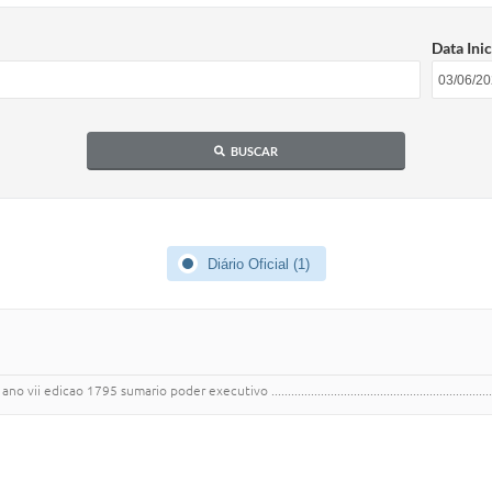
Data Inic
BUSCAR
Diário Oficial (1)
 sumario poder executivo ...............................................................................