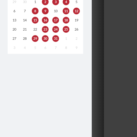
29
30
1
2
3
4
5
6
7
8
9
10
11
12
13
14
15
16
17
18
19
20
21
22
23
24
25
26
27
28
29
30
31
1
2
3
4
5
6
7
8
9