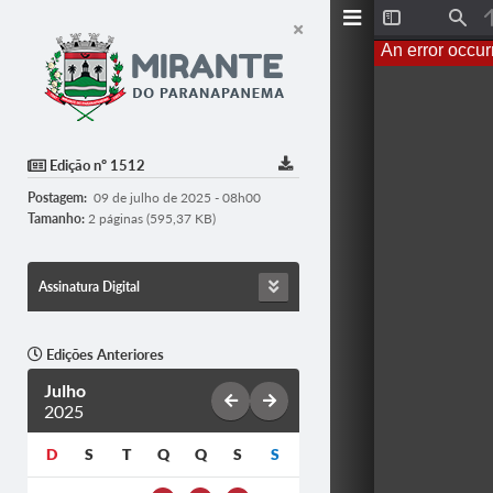
T
F
o
i
An error occur
g
n
g
d
l
e
S
i
d
Edição nº 1512
e
b
Postagem:
09 de julho de 2025 - 08h00
a
r
Tamanho:
2 páginas (595,37 KB)
Assinatura Digital
Edições Anteriores
Julho
2025
D
S
T
Q
Q
S
S