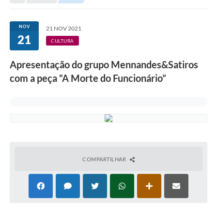
A Nossa Cidade
Transparência
NOV
21 NOV 2021
21
SIC
CULTURA
Ouvidoria
Apresentação do grupo Mennandes&Satiros
com a peça “A Morte do Funcionário”
Secretarias
Secretarias
Legislação
Contato
Editais
COMPARTILHAR
Contratos
Contas Públicas
Audiências Públicas