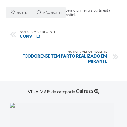
Projetos
Seja o primeiro a curtir esta
GOSTEI
NÃO GOSTEI
Obras
notícia.
Emprega
NOTÍCIA MAIS RECENTE
CONVITE!
Agenda
Enquete
NOTÍCIA MENOS RECENTE
TEODORENSE TEM PARTO REALIZADO EM
Carta de Serviços
MIRANTE
Links
Serviços Online
Cultura
VEJA MAIS da categoria
Telefones Úteis
Diário Oficial
A Prefeitura