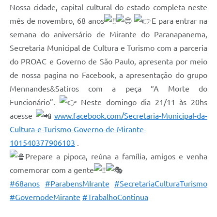
Nossa cidade, capital cultural do estado completa neste
Organograma
mês de novembro, 68 anos
E para entrar na
Notícias
semana do aniversário de Mirante do Paranapanema,
Secretaria Municipal de Cultura e Turismo com a parceria
Galeria de Fotos
do PROAC e Governo de São Paulo, apresenta por meio
Galeria de Vídeos
de nossa pagina no Facebook, a apresentação do grupo
Mennandes&Satiros com a peça “A Morte do
Arquivos para Download
Funcionário”.
Neste domingo dia 21/11 às 20hs
Governo Digital
acesse
www.facebook.com/Secretaria-Municipal-da-
LGPD
Cultura-e-Turismo-Governo-de-Mirante-
101540377906103
.
Regimento Interno da Controladoria Interna
Prepare a pipoca, reúna a família, amigos e venha
Radar da Transparência Pública
comemorar com a gente
#68anos
#ParabensMIrante
#SecretariaCulturaTurismo
Pesquisa de satisfação
#GovernodeMirante
#TrabalhoContinua
Turismo