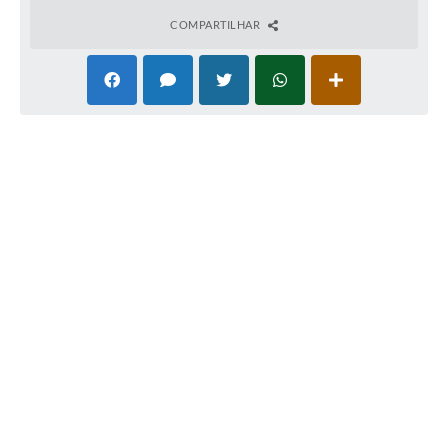
COMPARTILHAR
SIC
Ouvidoria
Secretarias
Secretarias
Legislação
Contato
Editais
Contratos
Contas Públicas
Audiências Públicas
Organograma