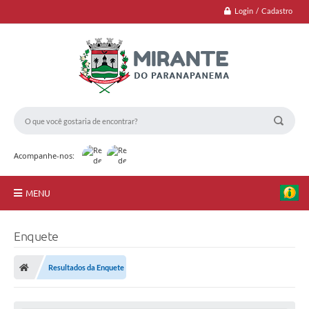
Login / Cadastro
Acompanhe-nos:
MENU
Jornal
Enquete
Principal
Resultados da Enquete
A Nossa Cidade
Transparência