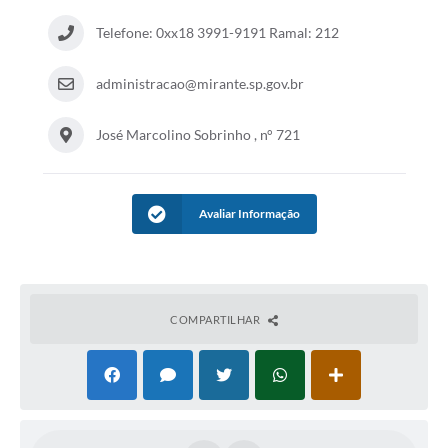
Organograma
Telefone: 0xx18 3991-9191 Ramal: 212
Notícias
administracao@mirante.sp.gov.br
Galeria de Fotos
José Marcolino Sobrinho , n° 721
Galeria de Vídeos
Arquivos para Download
Avaliar Informação
Governo Digital
LGPD
Regimento Interno da Controladoria Interna
COMPARTILHAR
Radar da Transparência Pública
Pesquisa de satisfação
Turismo