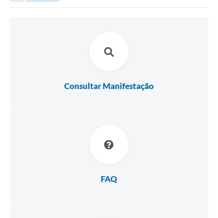
A Nossa Cidade
Transparência
SIC
Ouvidoria
Secretarias
Consultar Manifestação
Secretarias
Legislação
Contato
Editais
Contratos
FAQ
Contas Públicas
Audiências Públicas