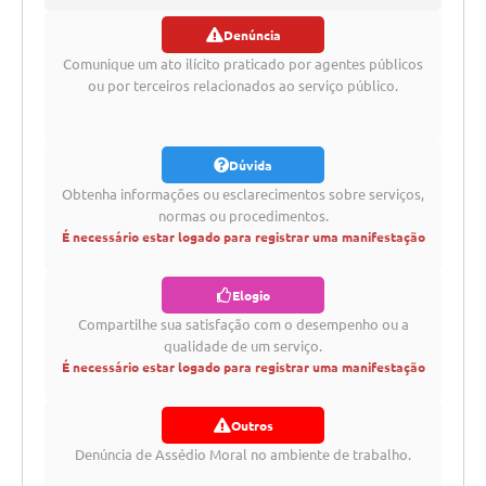
Projetos
Denúncia
registrar
Obras
Comunique um ato ilícito praticado por agentes públicos
ou por terceiros relacionados ao serviço público.
Emprega
Agenda
Dúvida
Enquete
Obtenha informações ou esclarecimentos sobre serviços,
normas ou procedimentos.
Carta de Serviços
É necessário estar logado para registrar uma manifestação
Links
Elogio
Serviços Online
Compartilhe sua satisfação com o desempenho ou a
qualidade de um serviço.
Telefones Úteis
É necessário estar logado para registrar uma manifestação
Diário Oficial
Outros
A Prefeitura
Denúncia de Assédio Moral no ambiente de trabalho.