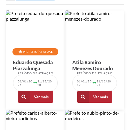
A Nossa Cidade
Transparência
SIC
Ouvidoria
Secretarias
PREFEITO(A) ATUAL
Secretarias
Eduardo Quesada
Átila Ramiro
Piazzalunga
Menezes Dourado
Legislação
PERÍODO DE ATUAÇÃO
PERÍODO DE ATUAÇÃO
Contato
01/01/20
31/12/20
01/01/20
31/12/20
25
28
17
24
Editais
Ver mais
Ver mais
Contratos
Contas Públicas
Audiências Públicas