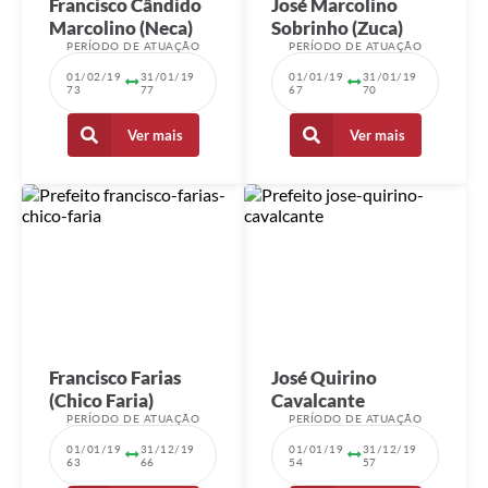
Francisco Cândido
José Marcolino
Projetos
Marcolino (Neca)
Sobrinho (Zuca)
PERÍODO DE ATUAÇÃO
PERÍODO DE ATUAÇÃO
Obras
01/02/19
31/01/19
01/01/19
31/01/19
73
77
67
70
Emprega
Ver mais
Ver mais
Agenda
Enquete
Carta de Serviços
Links
Serviços Online
Telefones Úteis
Francisco Farias
José Quirino
Diário Oficial
(Chico Faria)
Cavalcante
PERÍODO DE ATUAÇÃO
PERÍODO DE ATUAÇÃO
A Prefeitura
01/01/19
31/12/19
01/01/19
31/12/19
63
66
54
57