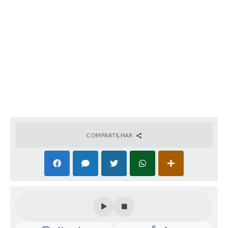
Organograma
Notícias
Galeria de Fotos
Galeria de Vídeos
Arquivos para Download
Governo Digital
LGPD
COMPARTILHAR
Regimento Interno da Controladoria Interna
Radar da Transparência Pública
Pesquisa de satisfação
Turismo