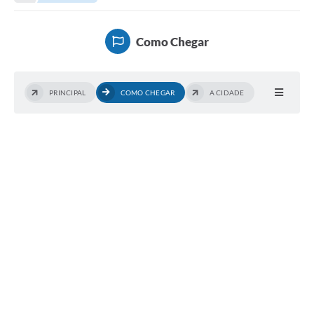
A Nossa Cidade
Transparência
Como Chegar
SIC
Ouvidoria
PRINCIPAL
COMO CHEGAR
A CIDADE
Secretarias
Secretarias
Legislação
Contato
Editais
Contratos
Contas Públicas
Audiências Públicas