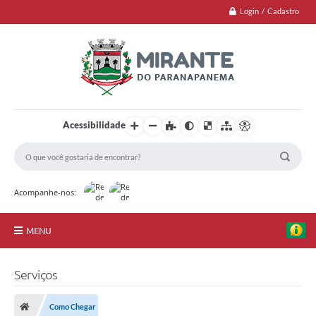
Login / Cadastro
Acessibilidade
Acompanhe-nos:
MENU
Jornal
Serviços
Principal
Como Chegar