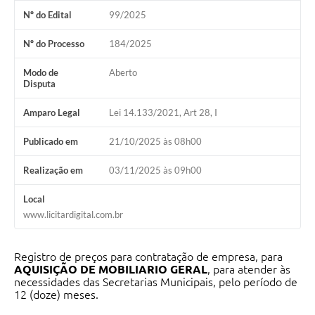
Nº do Edital
99/2025
Organograma
Nº do Processo
184/2025
Notícias
Modo de
Aberto
Galeria de Fotos
Disputa
Galeria de Vídeos
Amparo Legal
Lei 14.133/2021, Art 28, I
Arquivos para Download
Publicado em
21/10/2025 às 08h00
Governo Digital
Realização em
03/11/2025 às 09h00
LGPD
Local
Regimento Interno da Controladoria Interna
www.licitardigital.com.br
Radar da Transparência Pública
Registro de preços para contratação de empresa, para
Pesquisa de satisfação
AQUISIÇÃO DE MOBILIARIO GERAL
, para atender às
necessidades das Secretarias Municipais, pelo período de
Turismo
12 (doze) meses.