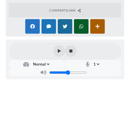
Projetos
COMPARTILHAR
Obras
Emprega
Agenda
Enquete
Carta de Serviços
Links
Serviços Online
Telefones Úteis
Diário Oficial
A Prefeitura