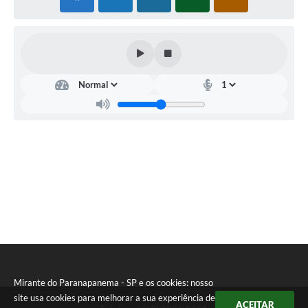
Projetos
Obras
Emprega
Agenda
Enquete
Carta de Serviços
Links
Serviços Online
Telefones Úteis
Diário Oficial
A Prefeitura
Mirante do Paranapanema - SP e os cookies: nosso
site usa cookies para melhorar a sua experiência de
ACEITAR