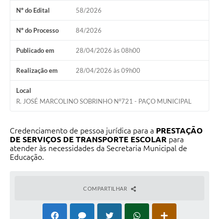
Nº do Edital
58/2026
Organograma
Nº do Processo
84/2026
Notícias
Publicado em
28/04/2026 às 08h00
Galeria de Fotos
Realização em
28/04/2026 às 09h00
Galeria de Vídeos
Arquivos para Download
Local
R. JOSÉ MARCOLINO SOBRINHO Nº721 - PAÇO MUNICIPAL
Governo Digital
LGPD
Credenciamento de pessoa jurídica para a
PRESTAÇÃO
DE SERVIÇOS DE TRANSPORTE ESCOLAR
para
Regimento Interno da Controladoria Interna
atender às necessidades da Secretaria Municipal de
Educação.
Radar da Transparência Pública
Pesquisa de satisfação
COMPARTILHAR
Turismo