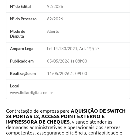
Nº do Edital
92/2026
Organograma
Nº do Processo
62/2026
Notícias
Modo de
Aberto
Galeria de Fotos
Disputa
Galeria de Vídeos
Amparo Legal
Lei 14.133/2021, Art. 1º, § 2º
Arquivos para Download
Publicado em
05/05/2026 às 08h00
Governo Digital
Realização em
11/05/2026 às 09h00
LGPD
Local
Regimento Interno da Controladoria Interna
www.licitardigital.com.br
Radar da Transparência Pública
Contratação de empresa para
AQUISIÇÃO DE SWITCH
Pesquisa de satisfação
24 PORTAS L2, ACCESS POINT EXTERNO E
IMPRESSORA DE CHEQUES,
visando atender às
Turismo
demandas administrativas e operacionais dos setores
competentes, assegurando eficiência, confiabilidade e