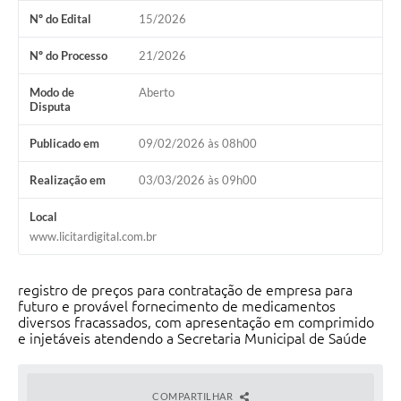
Nº do Edital
15/2026
Organograma
Nº do Processo
21/2026
Notícias
Modo de
Aberto
Galeria de Fotos
Disputa
Galeria de Vídeos
Publicado em
09/02/2026 às 08h00
Arquivos para Download
Realização em
03/03/2026 às 09h00
Governo Digital
Local
LGPD
www.licitardigital.com.br
Regimento Interno da Controladoria Interna
registro de preços para contratação de empresa para
Radar da Transparência Pública
futuro e provável fornecimento de medicamentos
diversos fracassados, com apresentação em comprimido
e injetáveis atendendo a Secretaria Municipal de Saúde
Pesquisa de satisfação
Turismo
COMPARTILHAR