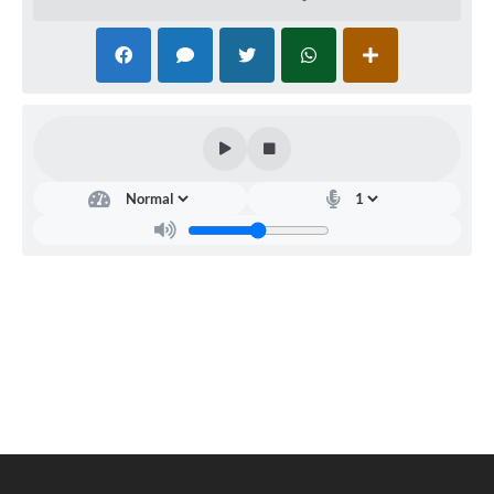
Projetos
Obras
Emprega
Agenda
Enquete
Carta de Serviços
Links
Serviços Online
Telefones Úteis
Diário Oficial
A Prefeitura