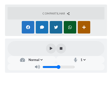
Projetos
Obras
COMPARTILHAR
Emprega
Agenda
Enquete
Carta de Serviços
Links
Serviços Online
Telefones Úteis
Diário Oficial
A Prefeitura