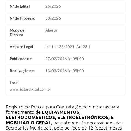
Nº do Edital
26/2026
Organograma
Nº do Processo
33/2026
Notícias
Modo de
Aberto
Galeria de Fotos
Disputa
Galeria de Vídeos
Amparo Legal
Lei 14.133/2021, Art 28, I
Arquivos para Download
Publicado em
27/02/2026 às 08h00
Governo Digital
Realização em
13/03/2026 às 09h00
LGPD
Local
Regimento Interno da Controladoria Interna
www.licitardigital.com.br
Radar da Transparência Pública
Registro de Preços para Contratação de empresas para
Pesquisa de satisfação
fornecimento de
EQUIPAMENTOS,
ELETRODOMÉSTICOS, ELETROELETRÔNICOS, E
Turismo
MOBILIÁRIO GERAL
, para atender às necessidades das
Secretarias Municipais, pelo período de 12 (doze) meses