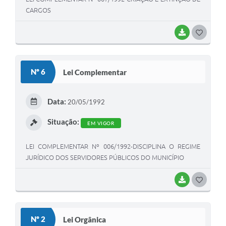
Projetos
CARGOS
Obras
BAIXAR
G
Emprega
O
Agenda
S
Nº 6
Lei Complementar
T
Enquete
E
Data:
20/05/1992
Carta de Serviços
I
Situação:
Links
EM VIGOR
Serviços Online
LEI COMPLEMENTAR Nº 006/1992-DISCIPLINA O REGIME
JURÍDICO DOS SERVIDORES PÚBLICOS DO MUNICÍPIO
Telefones Úteis
BAIXAR
G
Diário Oficial
O
A Prefeitura
S
Nº 2
Lei Orgânica