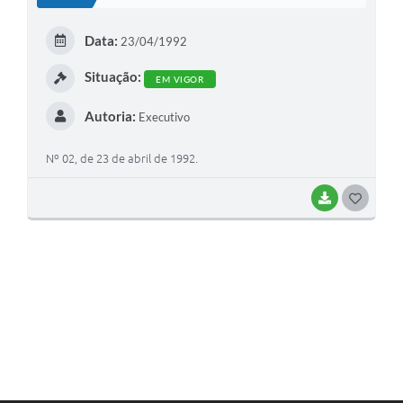
T
E
Data:
23/04/1992
I
Situação:
EM VIGOR
Autoria:
Executivo
Nº 02, de 23 de abril de 1992.
BAIXAR
G
O
S
T
E
I