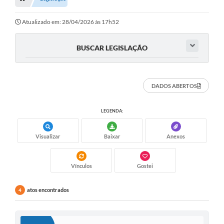
A Nossa Cidade
Transparência
Atualizado em: 28/04/2026 às 17h52
SIC
BUSCAR LEGISLAÇÃO
Ouvidoria
Secretarias
DADOS ABERTOS
Secretarias
LEGENDA:
Legislação
Visualizar
Baixar
Anexos
Contato
Editais
Vínculos
Gostei
Contratos
atos encontrados
4
Contas Públicas
Audiências Públicas