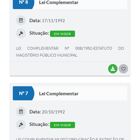
Nº 8
Lei Complementar
Organograma
Data:
17/11/1992
Notícias
Situação:
Galeria de Fotos
EM VIGOR
Galeria de Vídeos
LEI COMPLEMENTAR Nº 008/1992-ESTATUTO DO
MAGISTÉRIO PÚBLICO MUNICIPAL
Arquivos para Download
BAIXAR
G
Governo Digital
O
LGPD
S
Nº 7
Lei Complementar
Regimento Interno da Controladoria Interna
T
Radar da Transparência Pública
E
Data:
20/10/1992
I
Pesquisa de satisfação
Situação:
EM VIGOR
Turismo
LEI COMPLEMENTAR Nº 007/1992-CRIAÇÃO E EXTINÇÃO DE