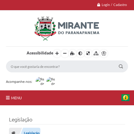
Login / Cadastro
Acessibilidade
Acompanhe-nos:
MENU
Jornal
Legislação
Principal
Legislação