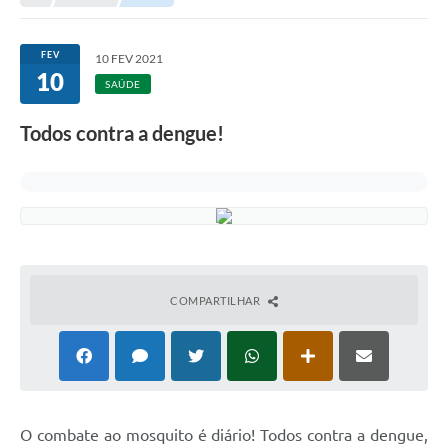
A Nossa Cidade
Transparência
FEV
10 FEV 2021
10
SIC
SAÚDE
Ouvidoria
Todos contra a dengue!
Secretarias
Secretarias
Legislação
Contato
COMPARTILHAR
Editais
Contratos
Contas Públicas
O combate ao mosquito é diário! Todos contra a dengue, 
Audiências Públicas