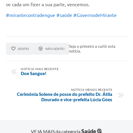
se cada um fizer a sua parte, vencemos.
Organograma
#mirantecontradengue
#saúde
#GovernodeMirante
Notícias
Galeria de Fotos
Galeria de Vídeos
Seja o primeiro a curtir esta
GOSTEI
NÃO GOSTEI
notícia.
Arquivos para Download
Governo Digital
NOTÍCIA MAIS RECENTE
Doe Sangue!
LGPD
Regimento Interno da Controladoria Interna
NOTÍCIA MENOS RECENTE
Cerimônia Solene de posse do prefeito Dr. Átila
Dourado e vice-prefeita Lúcia Góes
Radar da Transparência Pública
Pesquisa de satisfação
Turismo
Saúde
VEJA MAIS da categoria