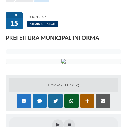
A Nossa Cidade
Transparência
JUN
15 JUN 2026
15
SIC
ADMINISTRAÇÃO
Ouvidoria
PREFEITURA MUNICIPAL INFORMA
Secretarias
Secretarias
Legislação
Contato
COMPARTILHAR
Editais
Contratos
Contas Públicas
Audiências Públicas