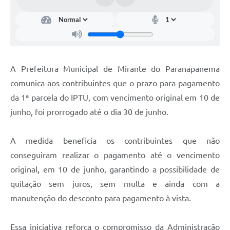
Organograma
Notícias
Galeria de Fotos
A Prefeitura Municipal de Mirante do Paranapanema
Galeria de Vídeos
comunica aos contribuintes que o prazo para pagamento
Arquivos para Download
da 1ª parcela do IPTU, com vencimento original em 10 de
junho, foi prorrogado até o dia 30 de junho.
Governo Digital
LGPD
A medida beneficia os contribuintes que não
Regimento Interno da Controladoria Interna
conseguiram realizar o pagamento até o vencimento
original, em 10 de junho, garantindo a possibilidade de
Radar da Transparência Pública
quitação sem juros, sem multa e ainda com a
Pesquisa de satisfação
manutenção do desconto para pagamento à vista.
Turismo
Essa iniciativa reforça o compromisso da Administração