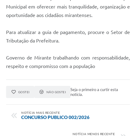
Projetos
Municipal em oferecer mais tranquilidade, organização e
Obras
oportunidade aos cidadãos mirantenses.
Emprega
Para atualizar a guia de pagamento, procure o Setor de
Agenda
Tributação da Prefeitura.
Enquete
Governo de Mirante trabalhando com responsabilidade,
Carta de Serviços
respeito e compromisso com a população
Links
Serviços Online
Seja o primeiro a curtir esta
GOSTEI
NÃO GOSTEI
notícia.
Telefones Úteis
Diário Oficial
NOTÍCIA MAIS RECENTE
CONCURSO PUBLICO 002/2026
A Prefeitura
NOTÍCIA MENOS RECENTE