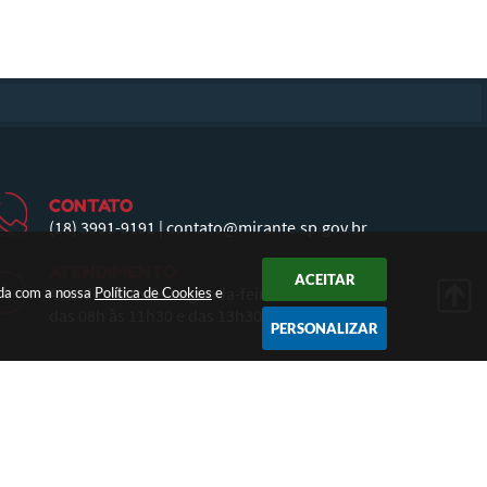
CONTATO
(18) 3991-9191
|
contato@mirante.sp.gov.br
ATENDIMENTO
ACEITAR
Atendimento de Segunda-feira a Sexta-feira
rda com a nossa
Política de Cookies
e
das 08h às 11h30 e das 13h30 às 17h
PERSONALIZAR
31