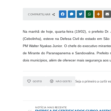
COMPARTILHAR
FACEBOOK
MESSENGER
TWITTER
WHATSAPP
OUTRAS
Na manhã de hoje, quarta-feira (19/02), o prefeito D
(Cebolinha), esteve na Defesa Civil do estado em São 
PM Walter Nyakas Junior. O chefe do executivo miranten
de Mirante do Paranapanema e Sandovalina. Prefeito r
dois municípios, além de oferecer mais segurança aos u
Seja o primeiro a curtir es
GOSTEI
NÃO GOSTEI
NOTÍCIA MAIS RECENTE