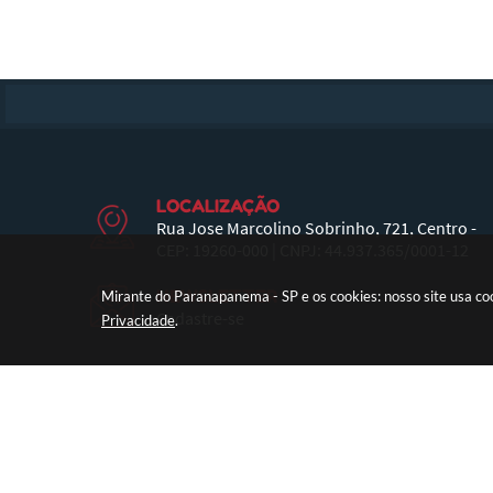
LOCALIZAÇÃO
Rua Jose Marcolino Sobrinho, 721, Centro -
CEP: 19260-000 | CNPJ: 44.937.365/0001-12
NEWSLETTER
Mirante do Paranapanema - SP e os cookies: nosso site usa c
Cadastre-se
Privacidade
.