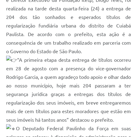
Projetos
realizada na tarde desta quarta-feira (24) a entrega de
Obras
204 dos tão sonhados e esperados títulos de
regularização fundiária urbana do distrito de Cuiabá
Emprega
Paulista. De acordo com o prefeito, esta ação é a
Agenda
consequência de um trabalho realizado em parceria com
Enquete
o Governo do Estado de São Paulo.
“A primeira etapa desta entrega de títulos ocorreu
Carta de Serviços
em 28 de agosto com a presença do vice-governador
Links
Rodrigo Garcia, a quem agradeço todo apoio e olhar dado
ao nosso município, hoje mais 204 passaram a ter
Serviços Online
segurança jurídica graças a entregas dos títulos de
Telefones Úteis
regularização dos seus imóveis, em breve entregaremos
Diário Oficial
mais de cem títulos para estes moradores que estão em
seus imóveis há tantos anos” destacou o prefeito.
A Prefeitura
O Deputado Federal Paulinho da Força em suas
palavras se colocou à disposição da administração para a