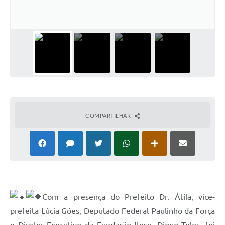
Organograma
Notícias
Galeria de Fotos
Galeria de Vídeos
Arquivos para Download
Governo Digital
COMPARTILHAR
LGPD
Regimento Interno da Controladoria Interna
Radar da Transparência Pública
Pesquisa de satisfação
Com a presença do Prefeito Dr. Átila, vice-
Turismo
prefeita Lúcia Góes, Deputado Federal Paulinho da Força
e Diretor Executivo da Fundação Itesp, Diogo Teles, foi