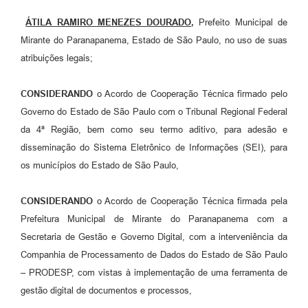
Projetos
ÁTILA RAMIRO MENEZES DOURADO
,
Prefeito Municipal de
Obras
Mirante do Paranapanema, Estado de São Paulo, no uso de suas
atribuições legais;
Emprega
Agenda
CONSIDERANDO
o Acordo de Cooperação Técnica firmado pelo
Governo do Estado de São Paulo com o Tribunal Regional Federal
Enquete
da 4ª Região, bem como seu termo aditivo, para adesão e
Carta de Serviços
disseminação do Sistema Eletrônico de Informações (SEI), para
os municípios do Estado de São Paulo,
Links
Serviços Online
CONSIDERANDO
o Acordo de Cooperação Técnica firmada pela
Prefeitura Municipal de Mirante do Paranapanema com a
Telefones Úteis
Secretaria de Gestão e Governo Digital, com a interveniência da
Diário Oficial
Companhia de Processamento de Dados do Estado de São Paulo
– PRODESP, com vistas à implementação de uma ferramenta de
A Prefeitura
gestão digital de documentos e processos,