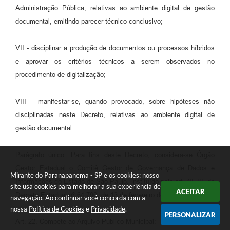
Administração Pública, relativas ao ambiente digital de gestão
documental, emitindo parecer técnico conclusivo;
VII - disciplinar a produção de documentos ou processos híbridos
e aprovar os critérios técnicos a serem observados no
procedimento de digitalização;
VIII - manifestar-se, quando provocado, sobre hipóteses não
disciplinadas neste Decreto, relativas ao ambiente digital de
gestão documental.
Parágrafo único. Para fins deste Decreto, considera-se Órgão
Gestor Estadual o Comitê Gestor de Governança de Dados e
Mirante do Paranapanema - SP e os cookies: nosso
Informações do Estado de São Paulo, instituído pelo art. 1º, III, do
site usa cookies para melhorar a sua experiência de
ACEITAR
Decreto Estadual nº 64.790, de 13 de fevereiro de 2020.
navegação. Ao continuar você concorda com a
nossa
Política de Cookies
e
Privacidade
.
PERSONALIZAR
Art. 22. Compete ao Arquivo Público Municipal: