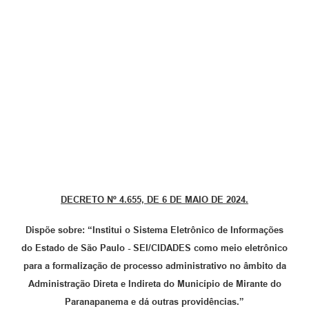
Organograma
Notícias
Galeria de Fotos
Galeria de Vídeos
Arquivos para Download
Governo Digital
LGPD
DECRETO Nº 4.655, DE 6 DE MAIO DE 2024.
Regimento Interno da Controladoria Interna
Dispõe sobre: “Institui o Sistema Eletrônico de Informações
Radar da Transparência Pública
do Estado de São Paulo - SEI/CIDADES como meio eletrônico
Pesquisa de satisfação
para a formalização de processo administrativo no âmbito da
Administração Direta e Indireta do Município de Mirante do
Turismo
Paranapanema e dá outras providências.”