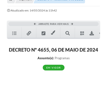
A Nossa Cidade
Transparência
Atualizado em: 14/05/2024 às 11h42
SIC
ARRASTE PARA VER MAIS
Ouvidoria
Secretarias
Secretarias
DECRETO Nº 4655, 06 DE MAIO DE 2024
Legislação
Assunto(s):
Programas
Contato
EM VIGOR
Editais
Contratos
Contas Públicas
Audiências Públicas