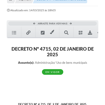
A Nossa Cidade
Transparência
Atualizado em: 14/03/2025 às 18h05
SIC
ARRASTE PARA VER MAIS
Ouvidoria
Secretarias
Secretarias
DECRETO Nº 4715, 02 DE JANEIRO DE
2025
Legislação
Assunto(s):
Administração/ Uso de bens municipais
Contato
EM VIGOR
Editais
Contratos
Contas Públicas
Audiências Públicas
DECRETO Nº 4.715, DE 2 DE JANEIRO DE 2025.