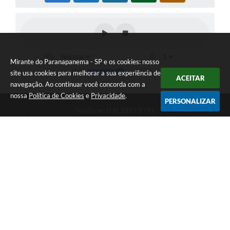
Mirante do Paranapanema - SP e os cookies: nosso
site usa cookies para melhorar a sua experiência de
ACEITAR
navegação. Ao continuar você concorda com a
nossa
Política de Cookies
e
Privacidade
.
PERSONALIZAR
Telefone: (18) 3991-9191
Endereço: Rua Jose Marcolino Sobrinho, 721, Centro | CEP:
19260-000
Atendimento de Segunda-feira a Sexta-feira das 08h às 11h30 e
das 13h30 às 17h
CNPJ: 44.937.365/0001-12
Mirante do Paranapanema - SP
Versão do Sistema:
3.5.3 - 19/06/2026
Portal atualizado em:
05/08/2026 17:08
Dados Abertos