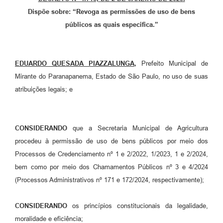
Dispõe sobre: “Revoga as permissões de uso de bens
Organograma
públicos as quais especifica.”
Notícias
Galeria de Fotos
EDUARDO QUESADA PIAZZALUNGA
,
Prefeito Municipal de
Galeria de Vídeos
Mirante do Paranapanema, Estado de São Paulo, no uso de suas
atribuições legais; e
Arquivos para Download
Governo Digital
CONSIDERANDO
que a Secretaria Municipal de Agricultura
LGPD
procedeu à permissão de uso de bens públicos por meio dos
Regimento Interno da Controladoria Interna
Processos de Credenciamento nº 1 e 2/2022, 1/2023, 1 e 2/2024,
bem como por meio dos Chamamentos Públicos nº 3 e 4/2024
Radar da Transparência Pública
(Processos Administrativos nº 171 e 172/2024, respectivamente);
Pesquisa de satisfação
CONSIDERANDO
os princípios constitucionais da legalidade,
Turismo
moralidade e eficiência;