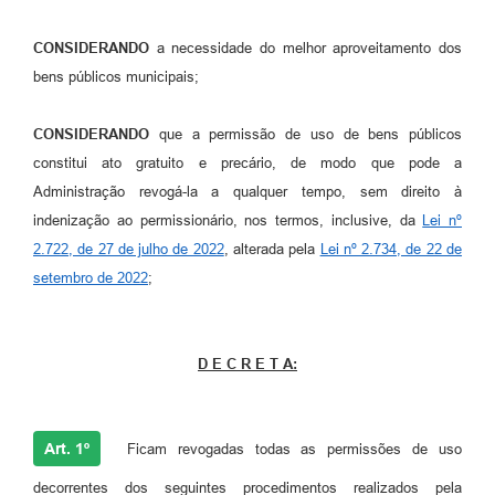
Projetos
CONSIDERANDO
a necessidade do melhor aproveitamento dos
Obras
bens públicos municipais;
Emprega
CONSIDERANDO
que a permissão de uso de bens públicos
Agenda
constitui ato gratuito e precário, de modo que pode a
Enquete
Administração revogá-la a qualquer tempo, sem direito à
indenização ao permissionário, nos termos, inclusive, da
Lei nº
Carta de Serviços
2.722, de 27 de julho de 2022
, alterada pela
Lei nº 2.734, de 22 de
Links
setembro de 2022
;
Serviços Online
Telefones Úteis
D E C R E T A:
Diário Oficial
A Prefeitura
Art. 1º
Ficam revogadas todas as permissões de uso
decorrentes dos seguintes procedimentos realizados pela